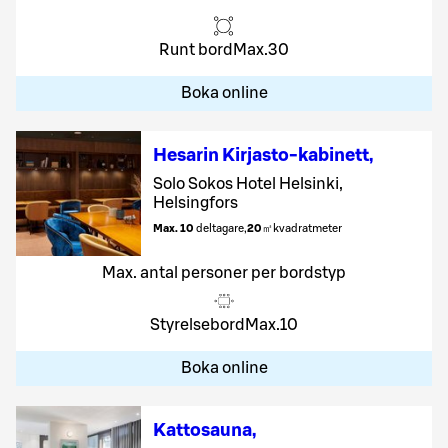
Runt bord
Max.
30
Boka online
Hesarin Kirjasto-kabinett
,
Solo Sokos Hotel Helsinki,
Helsingfors
Max. 10
deltagare
,
20
㎡
kvadratmeter
Max. antal personer per bordstyp
Styrelsebord
Max.
10
Boka online
Kattosauna
,