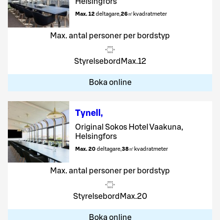
Helsingfors
Max. 12
deltagare
,
26
㎡
kvadratmeter
Max. antal personer per bordstyp
Styrelsebord
Max.
12
Boka online
Tynell
,
Original Sokos Hotel Vaakuna,
Helsingfors
Max. 20
deltagare
,
38
㎡
kvadratmeter
Max. antal personer per bordstyp
Styrelsebord
Max.
20
Boka online