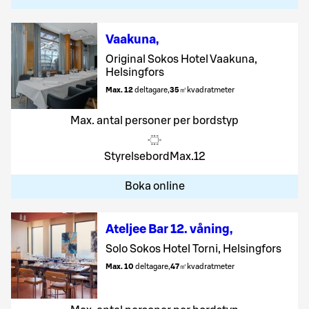
Vaakuna
,
Original Sokos Hotel Vaakuna,
Helsingfors
Max. 12
deltagare
,
35
㎡
kvadratmeter
Max. antal personer per bordstyp
Styrelsebord
Max.
12
Boka online
Ateljee Bar 12. våning
,
Solo Sokos Hotel Torni, Helsingfors
Max. 10
deltagare
,
47
㎡
kvadratmeter