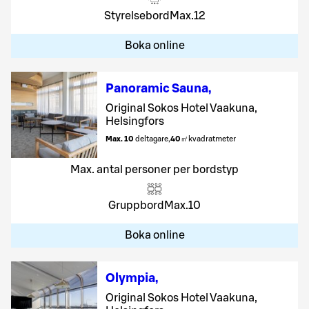
Styrelsebord
Max.
12
Boka online
Panoramic Sauna
,
Original Sokos Hotel Vaakuna,
Helsingfors
Max. 10
deltagare
,
40
㎡
kvadratmeter
Max. antal personer per bordstyp
Gruppbord
Max.
10
Boka online
Olympia
,
Original Sokos Hotel Vaakuna,