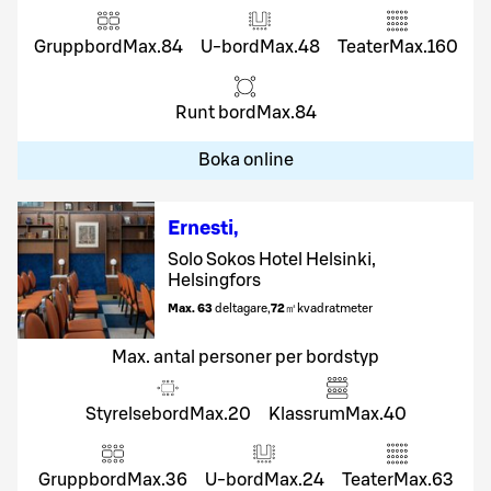
Gruppbord
Max.
84
U-bord
Max.
48
Teater
Max.
160
Runt bord
Max.
84
Boka online
Ernesti
,
Solo Sokos Hotel Helsinki,
Helsingfors
Max. 63
deltagare
,
72
㎡
kvadratmeter
Max. antal personer per bordstyp
Styrelsebord
Max.
20
Klassrum
Max.
40
Gruppbord
Max.
36
U-bord
Max.
24
Teater
Max.
63