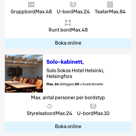
Gruppbord
Max.
48
U-bord
Max.
24
Teater
Max.
84
Runt bord
Max.
48
Boka online
Solo-kabinett
,
Solo Sokos Hotel Helsinki,
Helsingfors
Max. 24
deltagare
,
55
㎡
kvadratmeter
Max. antal personer per bordstyp
Styrelsebord
Max.
24
U-bord
Max.
10
Boka online