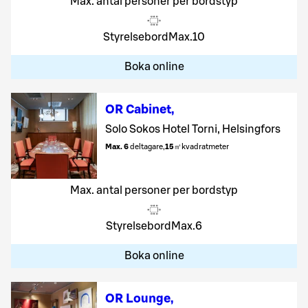
Max. antal personer per bordstyp
Styrelsebord
Max.
10
Boka online
OR Cabinet
,
Solo Sokos Hotel Torni, Helsingfors
Max. 6
deltagare
,
15
㎡
kvadratmeter
Max. antal personer per bordstyp
Styrelsebord
Max.
6
Boka online
OR Lounge
,