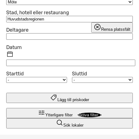
Stad, hotell eller restaurang
Rensa platssfält
Deltagare
Datum
Starttid
Sluttid
Lägg till priskoder
Ytterligare filter
Aktiva filter:
1
Sök lokaler