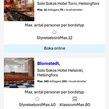
Solo Sokos Hotel Torni, Helsingfors
Max. 12
deltagare
,
70
㎡
kvadratmeter
Max. antal personer per bordstyp
Styrelsebord
Max.
12
Boka online
Blomstedt
,
Solo Sokos Hotel Helsinki,
Helsingfors
Max. 160
deltagare
,
150
㎡
kvadratmeter
Max. antal personer per bordstyp
Styrelsebord
Max.
40
Klassrum
Max.
80