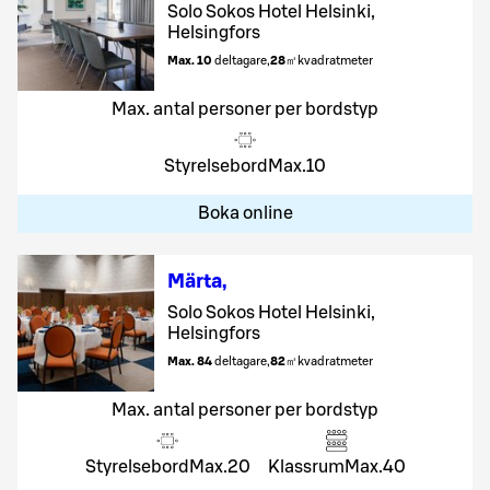
Solo Sokos Hotel Helsinki,
Helsingfors
Max. 10
deltagare
,
28
㎡
kvadratmeter
Max. antal personer per bordstyp
Styrelsebord
Max.
10
Boka online
Märta
,
Solo Sokos Hotel Helsinki,
Helsingfors
Max. 84
deltagare
,
82
㎡
kvadratmeter
Max. antal personer per bordstyp
Styrelsebord
Max.
20
Klassrum
Max.
40