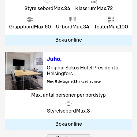
Styrelsebord
Max.
34
Klassrum
Max.
72
Gruppbord
Max.
60
U-bord
Max.
34
Teater
Max.
100
Boka online
Juho
,
Original Sokos Hotel Presidentti,
Helsingfors
Max. 8
deltagare
,
21
㎡
kvadratmeter
Max. antal personer per bordstyp
Styrelsebord
Max.
8
Boka online