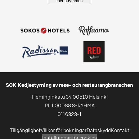
Fler utrymmen
SOK Kedjestyrning av rese- och restaurangbranschen
Fleminginkatu 34 00510 Helsinki
PL 1 00088 S-RYHMÄ
0116323-1
Tillgänglighet
Villkor för bokningar
Dataskydd
Kontakt
Inställningar för cookies