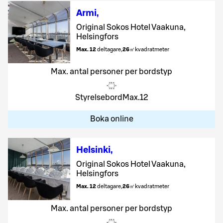
Armi
,
Original Sokos Hotel Vaakuna,
Helsingfors
Max. 12
deltagare
,
26
㎡
kvadratmeter
Max. antal personer per bordstyp
Styrelsebord
Max.
12
Boka online
Helsinki
,
Original Sokos Hotel Vaakuna,
Helsingfors
Max. 12
deltagare
,
26
㎡
kvadratmeter
Max. antal personer per bordstyp