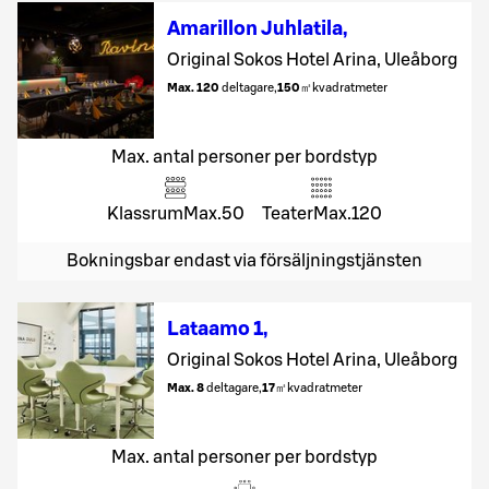
Amarillon Juhlatila
,
Original Sokos Hotel Arina, Uleåborg
Max. 120
deltagare
,
150
㎡
kvadratmeter
Max. antal personer per bordstyp
Klassrum
Max.
50
Teater
Max.
120
Bokningsbar endast via försäljningstjänsten
Lataamo 1
,
Original Sokos Hotel Arina, Uleåborg
Max. 8
deltagare
,
17
㎡
kvadratmeter
Max. antal personer per bordstyp