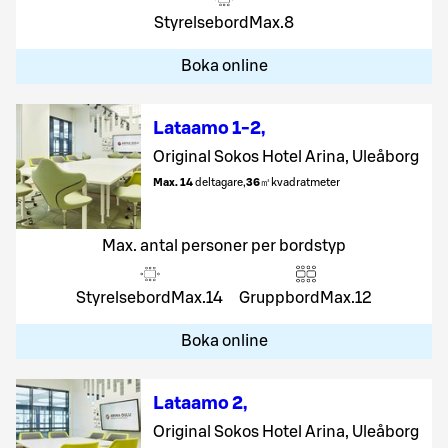
Styrelsebord
Max.
8
Boka online
Lataamo 1-2
,
Original Sokos Hotel Arina, Uleåborg
Max. 14
deltagare
,
36
㎡
kvadratmeter
Max. antal personer per bordstyp
Styrelsebord
Max.
14
Gruppbord
Max.
12
Boka online
Lataamo 2
,
Original Sokos Hotel Arina, Uleåborg