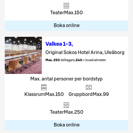
Teater
Max.
150
Boka online
Valkea 1-3
,
Original Sokos Hotel Arina, Uleåborg
Max. 250
deltagare
,
240
㎡
kvadratmeter
Max. antal personer per bordstyp
Klassrum
Max.
150
Gruppbord
Max.
99
Teater
Max.
250
Boka online