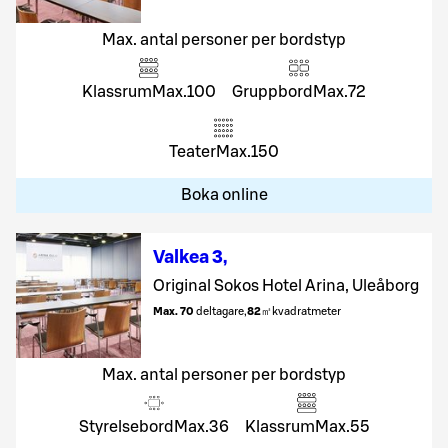
Max. antal personer per bordstyp
Klassrum
Max.
100
Gruppbord
Max.
72
Teater
Max.
150
Boka online
Valkea 3
,
Original Sokos Hotel Arina, Uleåborg
Max. 70
deltagare
,
82
㎡
kvadratmeter
Max. antal personer per bordstyp
Styrelsebord
Max.
36
Klassrum
Max.
55