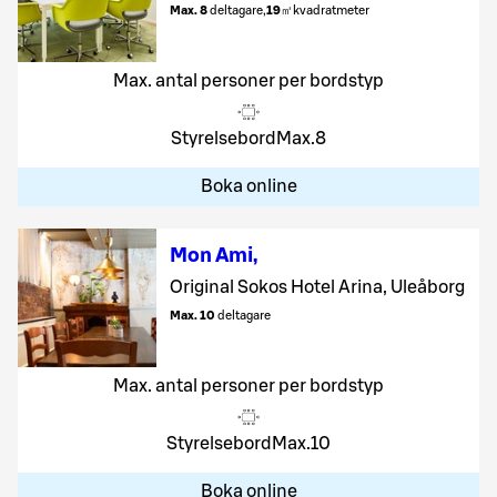
Max. 8
deltagare
,
19
㎡
kvadratmeter
Max. antal personer per bordstyp
Styrelsebord
Max.
8
Boka online
Mon Ami
,
Original Sokos Hotel Arina, Uleåborg
Max. 10
deltagare
Max. antal personer per bordstyp
Styrelsebord
Max.
10
Boka online