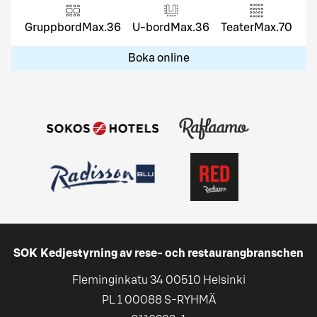
Gruppbord
Max.
36
U-bord
Max.
36
Teater
Max.
70
Boka online
SOK Kedjestyrning av rese- och restaurangbranschen
Fleminginkatu 34 00510 Helsinki
PL 1 00088 S-RYHMÄ