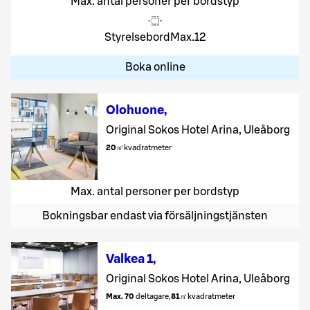
Max. antal personer per bordstyp
Styrelsebord
Max.
12
Boka online
Olohuone
,
Original Sokos Hotel Arina, Uleåborg
20
㎡
kvadratmeter
Max. antal personer per bordstyp
Bokningsbar endast via försäljningstjänsten
Valkea 1
,
Original Sokos Hotel Arina, Uleåborg
Max. 70
deltagare
,
81
㎡
kvadratmeter