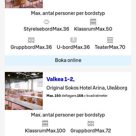
Max. antal personer per bordstyp
Styrelsebord
Max.
36
Klassrum
Max.
50
Gruppbord
Max.
36
U-bord
Max.
36
Teater
Max.
70
Boka online
Valkea 1-2
,
Original Sokos Hotel Arina, Uleåborg
Max. 150
deltagare
,
158
㎡
kvadratmeter
Max. antal personer per bordstyp
Klassrum
Max.
100
Gruppbord
Max.
72