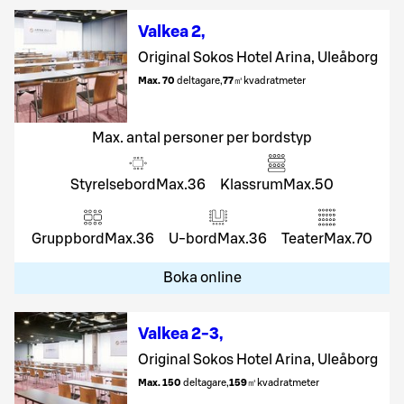
Valkea 2
,
Original Sokos Hotel Arina, Uleåborg
Max. 70
deltagare
,
77
㎡
kvadratmeter
Max. antal personer per bordstyp
Styrelsebord
Max.
36
Klassrum
Max.
50
Gruppbord
Max.
36
U-bord
Max.
36
Teater
Max.
70
Boka online
Valkea 2-3
,
Original Sokos Hotel Arina, Uleåborg
Max. 150
deltagare
,
159
㎡
kvadratmeter